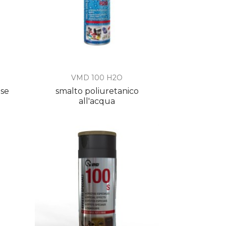

Anteprima
VMD 100 H2O
ase
smalto poliuretanico
all'acqua