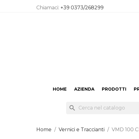
Chiamaci:
+39 0373/268299
HOME
AZIENDA
PRODOTTI
P
search
Home
Vernici e Traccianti
VMD 100 