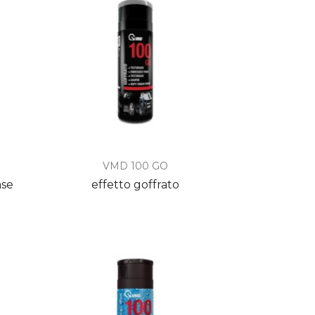

Anteprima
VMD 100 GO
ase
effetto goffrato