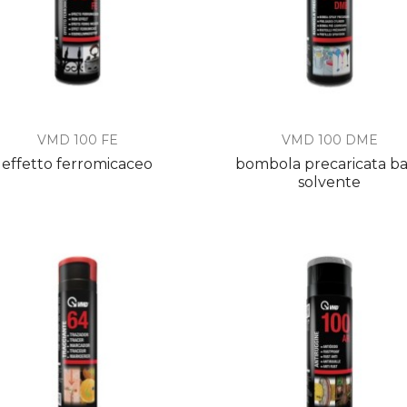


Anteprima
Anteprima
VMD 100 FE
VMD 100 DME
effetto ferromicaceo
bombola precaricata b
solvente