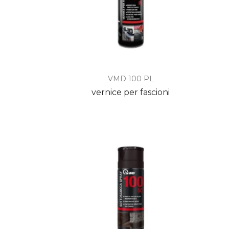

Anteprima
VMD 100 PL
vernice per fascioni