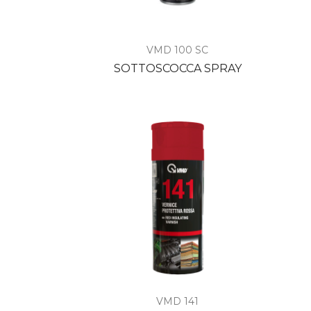

Anteprima
VMD 100 SC
SOTTOSCOCCA SPRAY

Anteprima
VMD 141