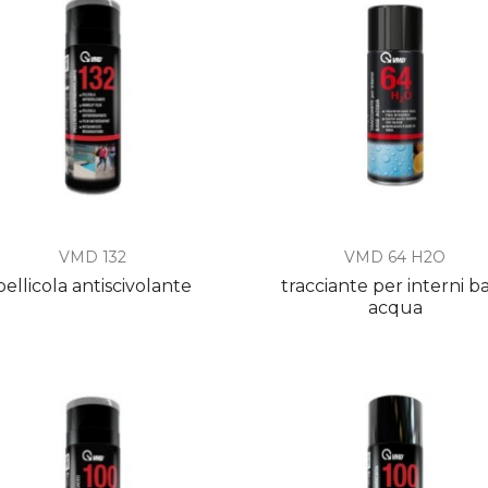


Anteprima
Anteprima
VMD 132
VMD 64 H2O
pellicola antiscivolante
tracciante per interni b
acqua