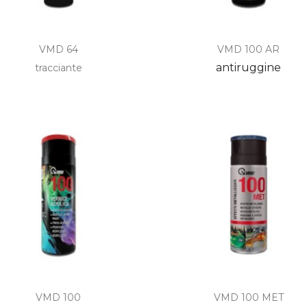


Anteprima
Anteprima
VMD 64
VMD 100 AR
+1
antiruggine
tracciante


Anteprima
Anteprima
VMD 100
VMD 100 MET