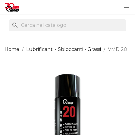

search
Home
Lubrificanti - Sbloccanti - Grassi
VMD 20