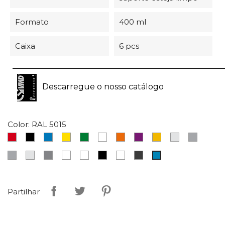
Formato
400 ml
Caixa
6 pcs
Descarregue o nosso catálogo
Color: RAL 5015
Vermelho
Preto
Azul
Amarelo
Verde
Branco
Laranja
Fúcsia
Ouro
Crômio
Cinza
Antracite
Cinza
Aluminio
Transparente
Branco
Preto
Fosforescente
Cinza
RAL
claro
brilhante
mate
oscuro
5015
Partilhar