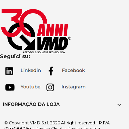
Seguici su:
keyboard_arrow_down
INFORMAÇÃO DA LOJA
© Copyright VMD S.r.l. 2026 All right reserved - P.IVA
02350880163
- Privacy Clienti -
Privacy Fornitori