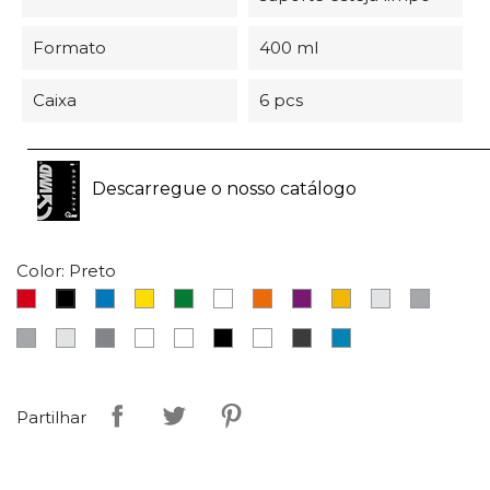
Formato
400 ml
Caixa
6 pcs
Descarregue o nosso catálogo
Color: Preto
Vermelho
Azul
Amarelo
Verde
Branco
Laranja
Fúcsia
Ouro
Crômio
Cinza
Preto
Antracite
Cinza
Aluminio
Transparente
Branco
Preto
Fosforescente
Cinza
RAL
claro
brilhante
mate
oscuro
5015
Partilhar